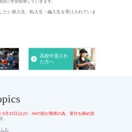
個別に学習指導していきます。
したい
新入生
、
転入生・編入生を受け入れていま
高校中退され
た方へ
pics
の部と8月22日(土)13：00の部が満席の為、受付を締め切
です。
ました