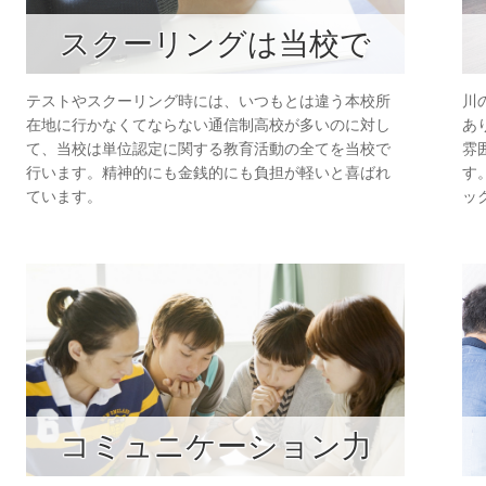
スクーリングは当校で
川
テストやスクーリング時には、いつもとは違う本校所
あ
在地に行かなくてならない通信制高校が多いのに対し
雰
て、当校は単位認定に関する教育活動の全てを当校で
す
行います。精神的にも金銭的にも負担が軽いと喜ばれ
ッ
ています。
コミュニケーション力