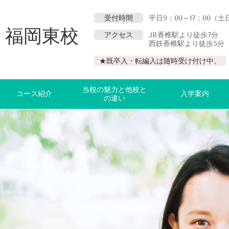
受付時間
平日9：00～17：00（土
 福岡東校
アクセス
JR香椎駅より徒歩7分
西鉄香椎駅より徒歩5分
F
★既卒入・転編入は随時受け付け中。
当校の魅力と他校と
コース紹介
入学案内
の違い