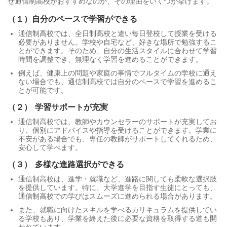
ぜ通信制高校がおすすめなのか、その理由をいくつか挙げます。
（１）自分のペースで学習ができる
通信制高校では、全日制高校と違い毎日登校して授業を受ける
必要がありません。学校や自宅など、好きな場所で勉強するこ
とができます。そのため、自分の生活スタイルに合わせて学習
時間を調整でき、無理なく学習を進めることができます。
例えば、健康上の問題や家庭の事情でフルタイムの学校に通え
ない場合でも、通信制高校では自分のペースで学習を進めるこ
とが可能です。
（２）
学習サポートが充実
通信制高校では、教師やカウンセラーのサポートが充実してお
り、個別にアドバイスや指導を受けることができます。学業に
不安がある場合でも、専任の教師がサポートしてくれるため、
安心して学べます。
（３）
多様な進路選択ができる
通信制高校は、進学・就職など、進路に関しても柔軟な選択肢
を提供しています。特に、大学進学を目指す生徒にとっても、
通信制高校での学びはスムーズに進められる場合があります。
また、就職に向けたスキルを学べるカリキュラムを提供してい
る学校もあり、学業を終えた後に必要な資格を取得する道も開
かれています。