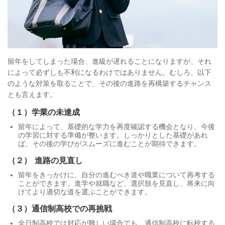
留年をしてしまった場合、進級が遅れることになりますが、それ
によって必ずしも不利になるわけではありません。むしろ、以下
のような対策を取ることで、その後の進路を再構築するチャンス
とも言えます。
（１）学業の未達成
留年によって、基礎的な学力を再度確認する機会となり、今後
の学習に対する準備が整います。しっかりとした基礎があれ
ば、その後の学びがスムーズに進むことが期待できます。
（２）
進路の見直し
留年をきっかけに、自分の進むべき道や職業について再考する
ことができます。進学や就職など、選択肢を見直し、将来に向
けてより適切な道を選ぶことができます。
（３）通信制高校での再挑戦
全日制高校では対応が難しい場合でも、通信制高校に転校する