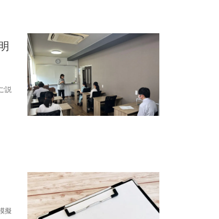
説明
ご説
模擬