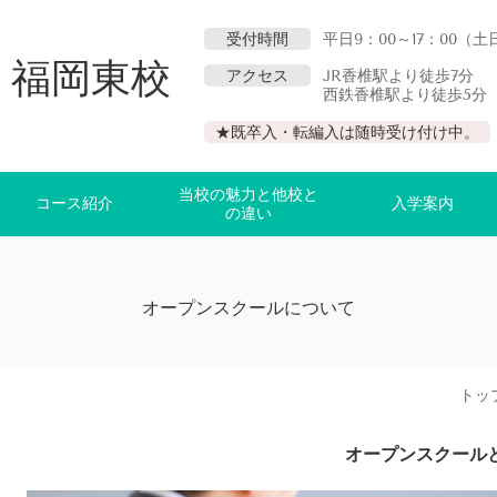
受付時間
平日9：00～17：00（土
 福岡東校
アクセス
JR香椎駅より徒歩7分
西鉄香椎駅より徒歩5分
F
★既卒入・転編入は随時受け付け中。
当校の魅力と他校と
コース紹介
入学案内
の違い
オープンスクールについて
トッ
オープンスクール